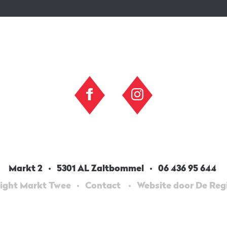
Markt 2
5301 AL Zaltbommel
06 436 95 644
ight Markt Twee
Contact
Website door De Re