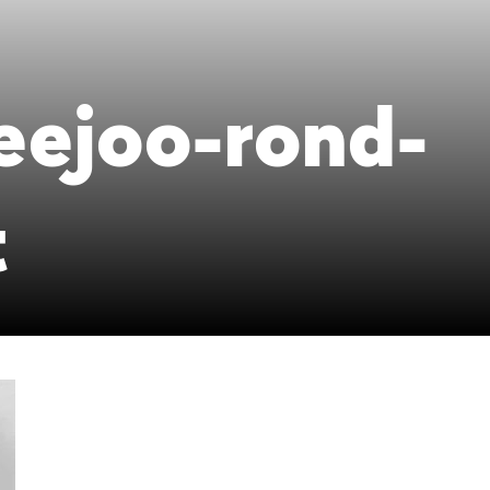
eejoo-rond-
t