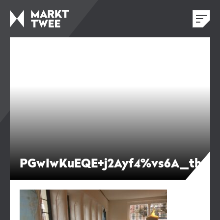
PGwIwKuEQE+j2Ayf4%vs6A_thum