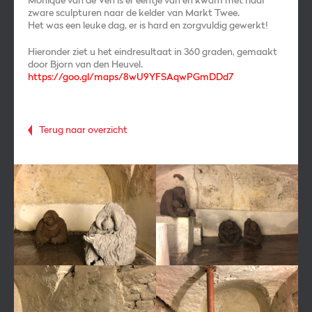
Monique van de Ven is er eentje van en kwam met haar
zware sculpturen naar de kelder van Markt Twee.
Het was een leuke dag, er is hard en zorgvuldig gewerkt!
Hieronder ziet u het eindresultaat in 360 graden, gemaakt
door Bjorn van den Heuvel.
https://goo.gl/maps/8wU9YFSAqwPGmDDd7
Terug naar overzicht