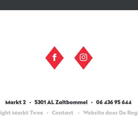
Markt 2
5301 AL Zaltbommel
06 436 95 644
ight Markt Twee
Contact
Website door De Re