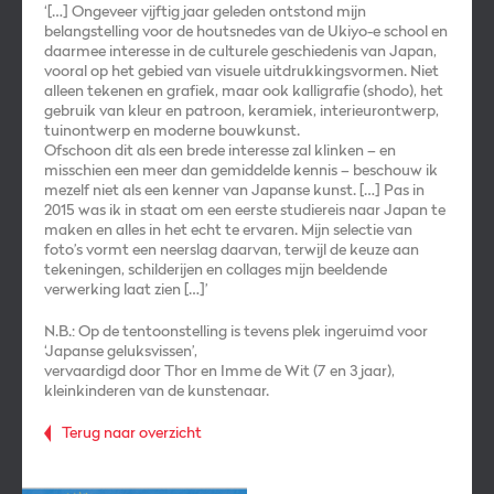
‘[…] Ongeveer vijftig jaar geleden ontstond mijn
belangstelling voor de houtsnedes van de Ukiyo-e school en
daarmee interesse in de culturele geschiedenis van Japan,
vooral op het gebied van visuele uitdrukkingsvormen. Niet
alleen tekenen en grafiek, maar ook kalligrafie (shodo), het
gebruik van kleur en patroon, keramiek, interieurontwerp,
tuinontwerp en moderne bouwkunst.
Ofschoon dit als een brede interesse zal klinken – en
misschien een meer dan gemiddelde kennis – beschouw ik
mezelf niet als een kenner van Japanse kunst. […] Pas in
2015 was ik in staat om een eerste studiereis naar Japan te
maken en alles in het echt te ervaren. Mijn selectie van
foto’s vormt een neerslag daarvan, terwijl de keuze aan
tekeningen, schilderijen en collages mijn beeldende
verwerking laat zien […]’
N.B.: Op de tentoonstelling is tevens plek ingeruimd voor
‘Japanse geluksvissen’,
vervaardigd door Thor en Imme de Wit (7 en 3 jaar),
kleinkinderen van de kunstenaar.
Terug naar overzicht