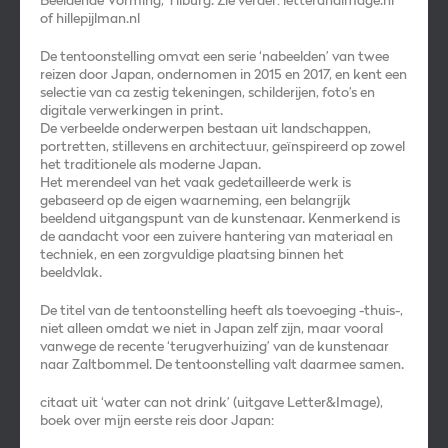
Beeldende Vorming, Tilburg.
Zie verder:
letterandimage.nl
of
hillepijlman.nl
De tentoonstelling omvat een serie ‘nabeelden’ van twee
reizen door Japan, ondernomen in 2015 en 2017, en kent een
selectie van ca zestig tekeningen, schilderijen, foto’s en
digitale verwerkingen in print.
De verbeelde onderwerpen bestaan uit landschappen,
portretten, stillevens en architectuur, geïnspireerd op zowel
het traditionele als moderne Japan.
Het merendeel van het vaak gedetailleerde werk is
gebaseerd op de eigen waarneming, een belangrijk
beeldend uitgangspunt van de kunstenaar. Kenmerkend is
de aandacht voor een zuivere hantering van materiaal en
techniek, en een zorgvuldige plaatsing binnen het
beeldvlak.
De titel van de tentoonstelling heeft als toevoeging -thuis-,
niet alleen omdat we niet in Japan zelf zijn, maar vooral
vanwege de recente ‘terugverhuizing’ van de kunstenaar
naar Zaltbommel. De tentoonstelling valt daarmee samen.
citaat uit ‘water can not drink’ (uitgave Letter&Image),
boek over mijn eerste reis door Japan: