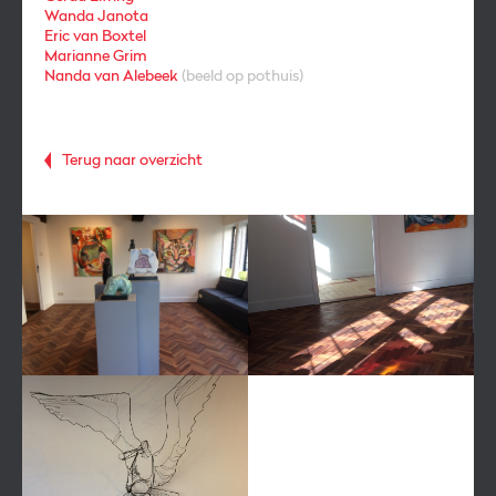
Wanda Janota
Eric van Boxtel
Marianne Grim
Nanda van Alebeek
(beeld op pothuis)
Terug naar overzicht