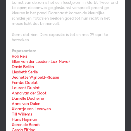
komst van de zon is het een feestje om in Markt Twee rond
te lopen; de aanwezige glaskunst verspreidt prachtige
kleuren in het pand. Daarnaast komen de kleurrijke
schilderijen, foto’s en beelden goed tot hun recht in het
mooie licht dat binnenvalt.
Komt dat zien! Deze expositie is tot en met 29 april te
bezoeken.
Exposanten:
Rob Reis
Ellen van der Leeden (Lux-Nova)
David Beliën
Liesbeth Serlie
Jeanette Wijnbeld-Klosser
Femke Duplat
Laurent Duplat
Anna van der Sloot
Daniëlle Ducheine
Anne van Dalen
Klaartje van Leeuwen
Till Willems
Hans Heijman
Karen de Bondt
Gerda Elfring