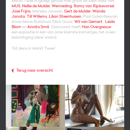
Markt Twee is rijkelijk gevuld met groot en klein werk van
MUS
,
Nellie de Mulder
,
Wenneding
,
Romy van Rijckevorsel
,
José Frijns
, Marieke Janssen,
Gert de Mulder
,
Wanda
Janota
,
Till Willems
,
Lilian Steenhuisen
, Paul Golembiewski,
Anne-Marie Buitehuis, Elliot Gouw,
Wil van Gemert
,
Leida
Blom
en
Annita Smit
. Daarnaast heeft
Han Overgaauw
een expositie in één van onze kleinste kamertjes, het is een
bezichtiging zeker waard.
Tot ziens in Markt Twee!
Terug naar overzicht