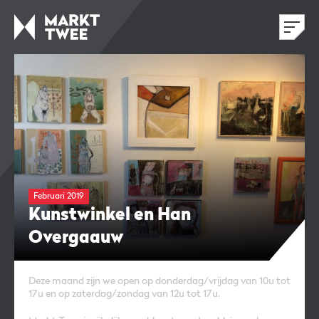
Februari 2019
Kunstwinkel en Han
Overgaauw
Deze maand zijn we open op donderdag/vrijdag van 10u tot
17u en op zaterdag/zondag van 12u tot 17u.