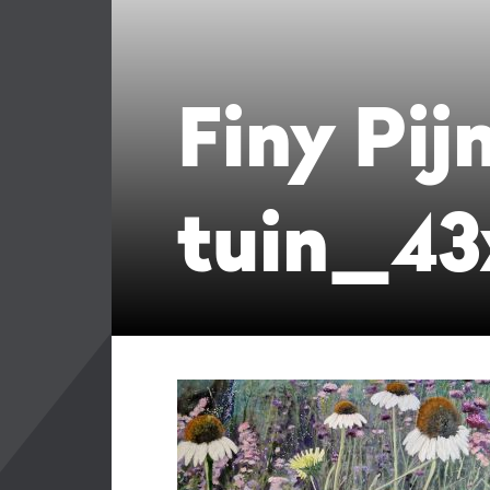
Finy Pi
tuin_43