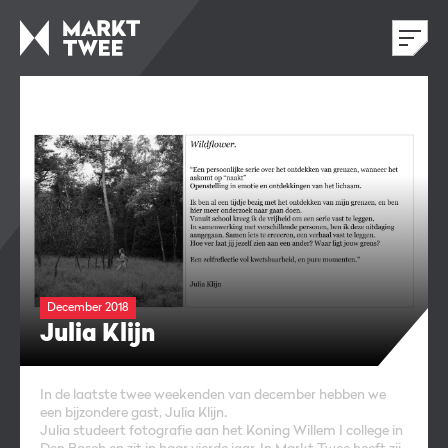
December 2018
Julia Klijn
In de laatste twee weekenden van december hebben we
een bijzondere gast, Julia Klijn.
Julia studeert fotografie aan het Koning Willem I college in