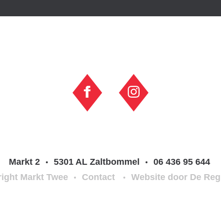
Markt 2
5301 AL Zaltbommel
06 436 95 644
ight Markt Twee
Contact
Website door De Reg