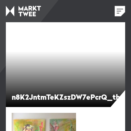
n8K2JntmTeKZszDW7ePcrQ_thum