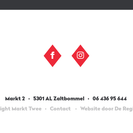
Markt 2
5301 AL Zaltbommel
06 436 95 644
ight Markt Twee
Contact
Website door De Re