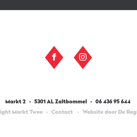
Markt 2
5301 AL Zaltbommel
06 436 95 644
ight Markt Twee
Contact
Website door De Re