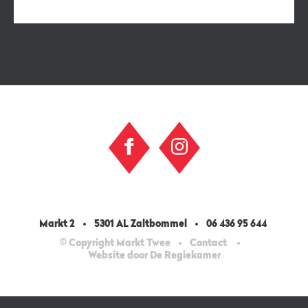
Markt 2
5301 AL Zaltbommel
06 436 95 644
© Copyright Markt Twee
Contact
Website door De Regiekamer