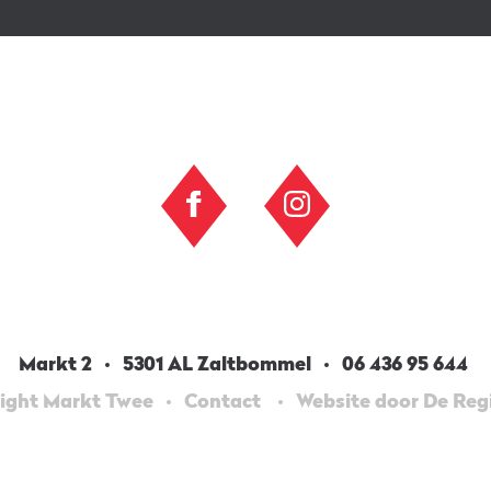
Markt 2
5301 AL Zaltbommel
06 436 95 644
ight Markt Twee
Contact
Website door De Re