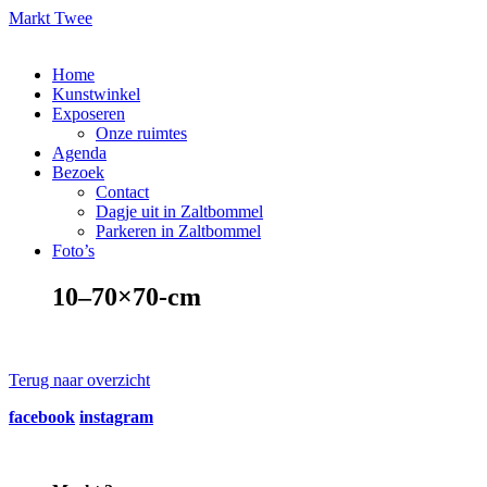
Markt Twee
Home
Kunstwinkel
Exposeren
Onze ruimtes
Agenda
Bezoek
Contact
Dagje uit in Zaltbommel
Parkeren in Zaltbommel
Foto’s
10–70×70-cm
Terug naar overzicht
facebook
instagram