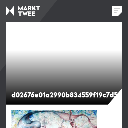
d02676e01a2990b834559f19c7d5d5