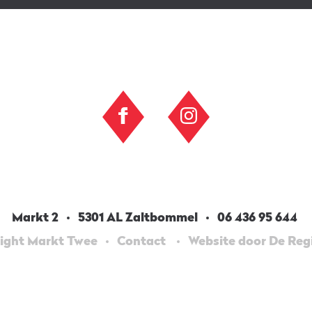
Markt 2
5301 AL Zaltbommel
06 436 95 644
ight Markt Twee
Contact
Website door De Re