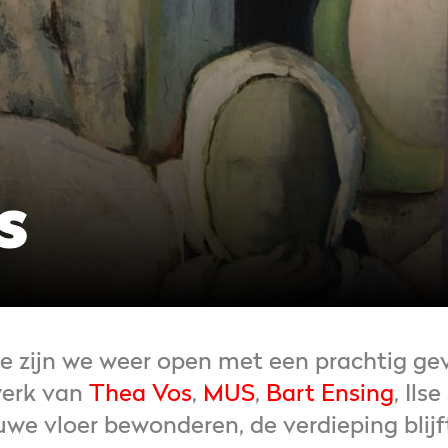
s
de zijn we weer open met een prachtig g
werk van
Thea Vos
,
MUS
,
Bart Ensing
,
Ilse
we vloer bewonderen, de verdieping blijf