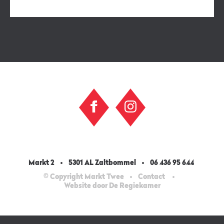
Markt 2
5301 AL Zaltbommel
06 436 95 644
© Copyright Markt Twee
Contact
Website door De Regiekamer