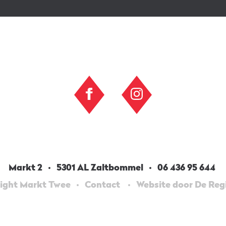
Markt 2
5301 AL Zaltbommel
06 436 95 644
ight Markt Twee
Contact
Website door De Re