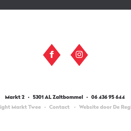
Markt 2
5301 AL Zaltbommel
06 436 95 644
ight Markt Twee
Contact
Website door De Re