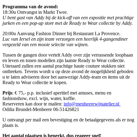
Programma van de avond:
18:30u Ontvangst in Markt Twee.
U bent gast van Addy bij de kick-off van een expositie met prachtige
jurken en een pop-up store met de Ready to Wear collectie by Addy.
20:00u Aanvang Fashion Dinner bij Restaurant La Provence.
Luc van Iersel en zijn team verzorgen een heerlijk 4-gangendiner
vergezeld van een mooie selectie van wijnen.
Tussen de gangen door vertelt Addy over zijn verrassende loopbaan
en leven en tonen modellen zijn laatste Ready to Wear collectie.
Uiteraard zullen een aantal prachtige haute couture stukken niet
ontbreken. Tevens wordt u op deze avond de mogelijkheid geboden
u te laten adviseren door het aanwezige Addy-team en items uit de
Ready to Wear collectie te kopen.
Prijs
: € 75,- p.p. inclusief aperitief met amuses, menu en
fashionshow, excl. wijn, water, koffie.
Reserveren kan door te mailen:
info@menheerewijnatelier.nl
Odilia Brundel-Menheere 06-51426821
U ontvangt per mail een bevestiging en de betaalgegevens als er nog
plaats is.
Het aantal plaatsen is beperkt, dus reageer snel!