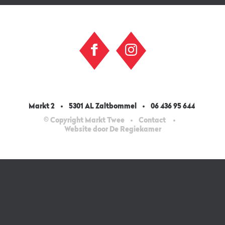
Markt 2
5301 AL Zaltbommel
06 436 95 644
© Copyright Markt Twee
Contact
Website door De Regiekamer