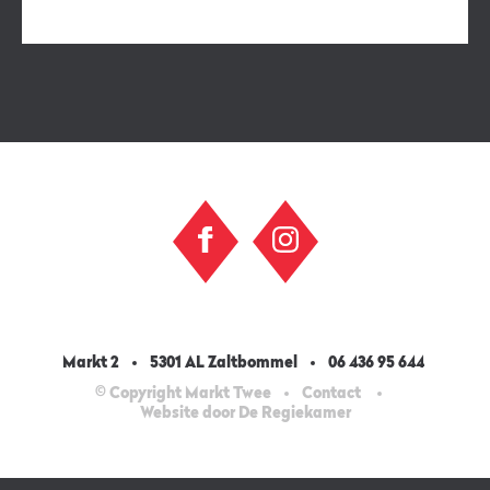
Markt 2
5301 AL Zaltbommel
06 436 95 644
© Copyright Markt Twee
Contact
Website door De Regiekamer