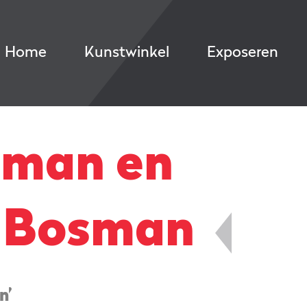
Home
Kunstwinkel
Exposeren
jlman en
 Bosman
n’