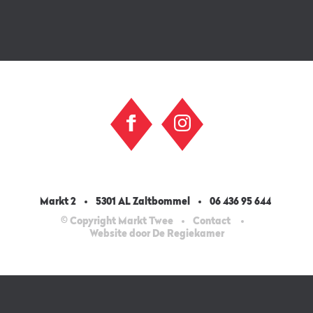
Markt 2
5301 AL Zaltbommel
06 436 95 644
© Copyright Markt Twee
Contact
Website door De Regiekamer