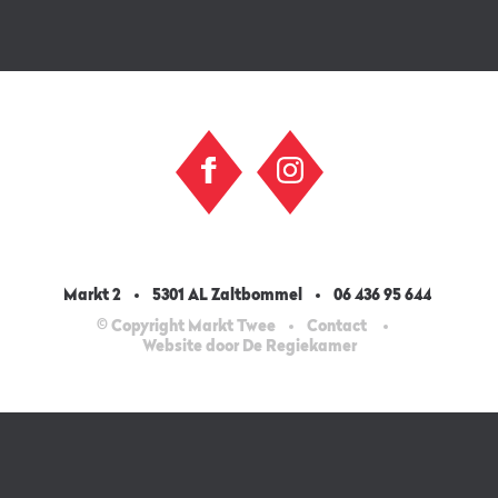
Markt 2
5301 AL Zaltbommel
06 436 95 644
© Copyright Markt Twee
Contact
Website door De Regiekamer