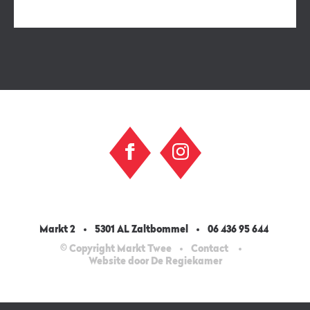
Markt 2
5301 AL Zaltbommel
06 436 95 644
© Copyright Markt Twee
Contact
Website door De Regiekamer