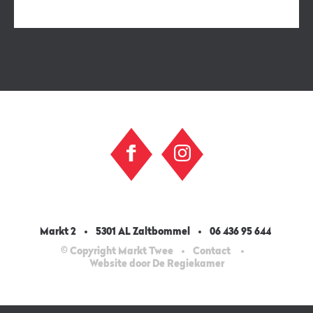
Markt 2
5301 AL Zaltbommel
06 436 95 644
© Copyright Markt Twee
Contact
Website door De Regiekamer