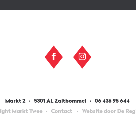
Markt 2
5301 AL Zaltbommel
06 436 95 644
ight Markt Twee
Contact
Website door De Re