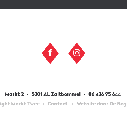
Markt 2
5301 AL Zaltbommel
06 436 95 644
ight Markt Twee
Contact
Website door De Re