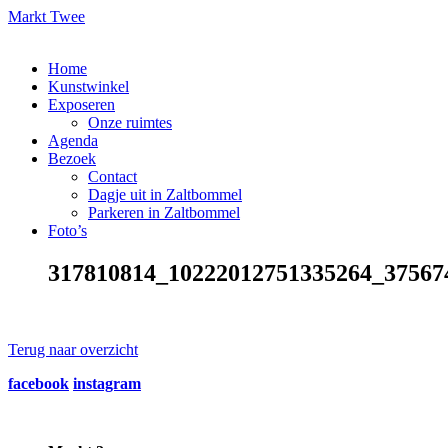
Markt Twee
Home
Kunstwinkel
Exposeren
Onze ruimtes
Agenda
Bezoek
Contact
Dagje uit in Zaltbommel
Parkeren in Zaltbommel
Foto’s
317810814_10222012751335264_37567
Terug naar overzicht
facebook
instagram