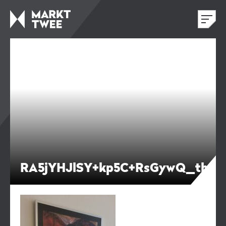
RA5jYHJlSY+kp5C+RsGywQ_thum