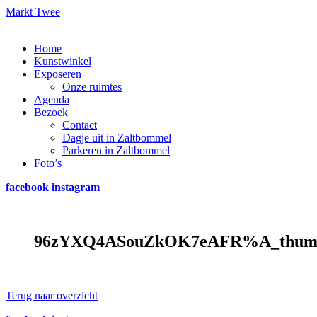
Markt Twee
Home
Kunstwinkel
Exposeren
Onze ruimtes
Agenda
Bezoek
Contact
Dagje uit in Zaltbommel
Parkeren in Zaltbommel
Foto’s
facebook
instagram
96zYXQ4ASouZkOK7eAFR%A_thum
Terug naar overzicht