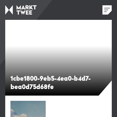
1cbe1800-9eb5-4ea0-b4d7-
bea0d75d68fe