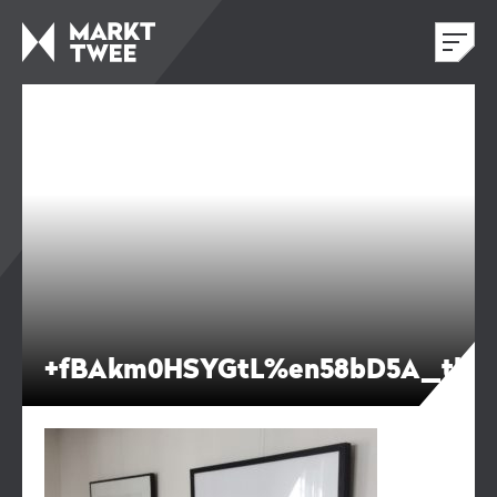
+fBAkm0HSYGtL%en58bD5A_thu