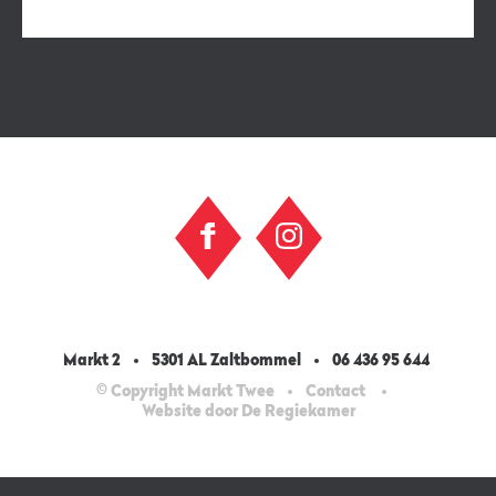
Markt 2
5301 AL Zaltbommel
06 436 95 644
© Copyright Markt Twee
Contact
Website door De Regiekamer