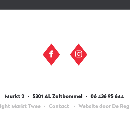
Markt 2
5301 AL Zaltbommel
06 436 95 644
ight Markt Twee
Contact
Website door De Re