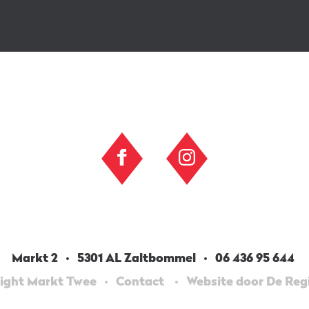
Markt 2
5301 AL Zaltbommel
06 436 95 644
ight Markt Twee
Contact
Website door De Re