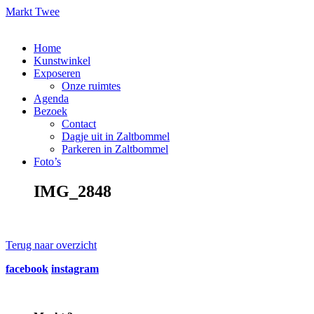
Markt Twee
Home
Kunstwinkel
Exposeren
Onze ruimtes
Agenda
Bezoek
Contact
Dagje uit in Zaltbommel
Parkeren in Zaltbommel
Foto’s
IMG_2848
Terug naar overzicht
facebook
instagram