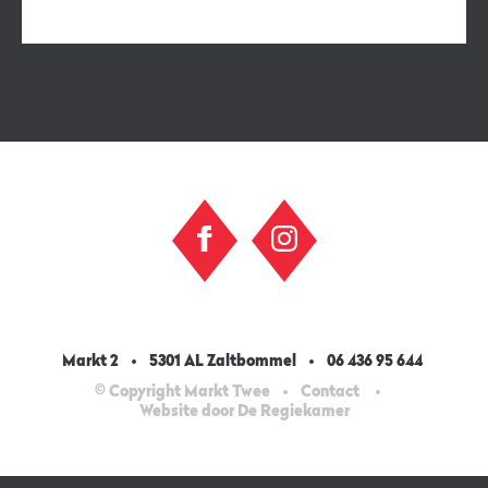
Markt 2
5301 AL Zaltbommel
06 436 95 644
© Copyright Markt Twee
Contact
Website door De Regiekamer