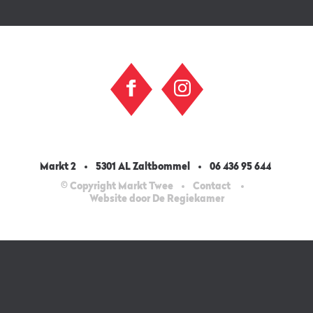
Markt 2
5301 AL Zaltbommel
06 436 95 644
© Copyright Markt Twee
Contact
Website door De Regiekamer